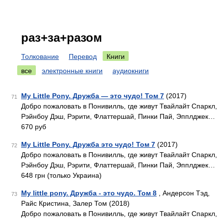
раз+за+разом
Толкование
Перевод
Книги
все
электронные книги
аудиокниги
My Little Pony. Дружба — это чудо! Том 7
(2017)
71
Добро пожаловать в Понивилль, где живут Твайлайт Спаркл,
Рэйнбоу Дэш, Рэрити, Флаттершай, Пинки Пай, Эпплджек…
670 руб
My Little Pony. Дружба это чудо! Том 7
(2017)
72
Добро пожаловать в Понивилль, где живут Твайлайт Спаркл,
Рэйнбоу Дэш, Рэрити, Флаттершай, Пинки Пай, Эпплджек…
648 грн (только Украина)
My little pony. Дружба - это чудо. Том 8
, Андерсон Тэд,
73
Райс Кристина, Залер Том (2018)
Добро пожаловать в Понивилль, где живут Твайлайт Спаркл,