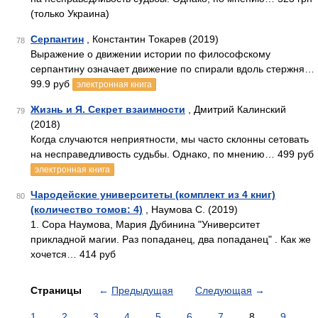
(только Украина)
Серпантин
, Константин Токарев (2019)
78
Выражение о движении истории по философскому
серпантину означает движение по спирали вдоль стержня…
99.9 руб
электронная книга
Жизнь и Я. Секрет взаимности
, Дмитрий Калинский
79
(2018)
Когда случаются неприятности, мы часто склонны сетовать
на несправедливость судьбы. Однако, по мнению… 499 руб
электронная книга
Чародейские университеты (комплект из 4 книг)
80
(количество томов: 4)
, Наумова С. (2019)
1. Сора Наумова, Мария Дубинина "Университет
прикладной магии. Раз попаданец, два попаданец" . Как же
хочется… 414 руб
Страницы
←
Предыдущая
Следующая
→
1
2
3
4
5
6
7
8
9