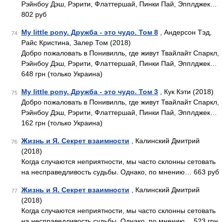
Рэйнбоу Дэш, Рэрити, Флаттершай, Пинки Пай, Эпплджек…
802 руб
My little pony. Дружба - это чудо. Том 8
, Андерсон Тэд,
74
Райс Кристина, Залер Том (2018)
Добро пожаловать в Понивилль, где живут Твайлайт Спаркл,
Рэйнбоу Дэш, Рэрити, Флаттершай, Пинки Пай, Эпплджек…
648 грн (только Украина)
My little pony. Дружба - это чудо. Том 3
, Кук Кэти (2018)
75
Добро пожаловать в Понивилль, где живут Твайлайт Спаркл,
Рэйнбоу Дэш, Рэрити, Флаттершай, Пинки Пай, Эпплджек…
162 грн (только Украина)
Жизнь и Я. Секрет взаимности
, Калинский Дмитрий
76
(2018)
Когда случаются неприятности, мы часто склонны сетовать
на несправедливость судьбы. Однако, по мнению… 663 руб
Жизнь и Я. Секрет взаимности
, Калинский Дмитрий
77
(2018)
Когда случаются неприятности, мы часто склонны сетовать
на несправедливость судьбы. Однако, по мнению… 523 грн